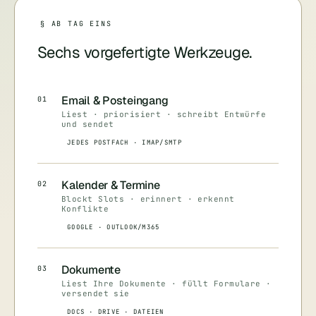
§ AB TAG EINS
Sechs vorgefertigte Werkzeuge.
Email & Posteingang
01
Liest · priorisiert · schreibt Entwürfe
und sendet
JEDES POSTFACH · IMAP/SMTP
Kalender & Termine
02
Blockt Slots · erinnert · erkennt
Konflikte
GOOGLE · OUTLOOK/M365
Dokumente
03
Liest Ihre Dokumente · füllt Formulare ·
versendet sie
DOCS · DRIVE · DATEIEN